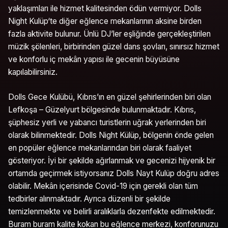
yaklaşımları ile hizmet kalitesinden ödün vermiyor. Dolls
Night Kulüp‘te diğer eğlence mekanlarının aksine birden
fazla aktivite bulunur. Ünlü DJ’ler eşliğinde gerçekleştirilen
müzik şölenleri, birbirinden güzel dans şovları, sınırsız hizmet
ve konforlu iç mekân yapısı ile gecenin büyüsüne
kapılabilirsiniz.
Dolls Gece Kulübü, Kıbrıs’ın en güzel şehirlerinden biri olan
Lefkoşa – Güzelyurt bölgesinde bulunmaktadır. Kıbrıs,
şüphesiz yerli ve yabancı turistlerin uğrak yerlerinden biri
olarak bilinmektedir. Dolls Night Külüp, bölgenin önde gelen
en popüler eğlence mekanlarından biri olarak faaliyet
gösteriyor. İyi bir şekilde ağırlanmak ve gecenizi hijyenik bir
ortamda geçirmek istiyorsanız Dolls Nayt Kulüp doğru adres
olabilir. Mekân içerisinde Covid-19 için gerekli olan tüm
tedbirler alınmaktadır. Ayrıca düzenli bir şekilde
temizlenmekte ve belirli aralıklarla dezenfekte edilmektedir.
Buram buram kalite kokan bu eğlence merkezi, konforunuzu