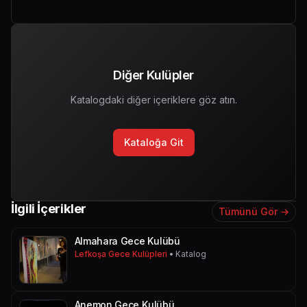
Diğer Kulüpler
Katalogdaki diğer içeriklere göz atın.
Kataloğa Git
İlgili İçerikler
Tümünü Gör →
Almahara Gece Kulübü
Lefkoşa Gece Kulüpleri
• Katalog
Anemon Gece Kulübü