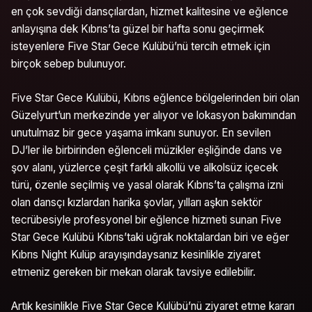
en çok sevdiği dansçılardan, hizmet kalitesine ve eğlence
anlayışına dek Kıbrıs’ta güzel bir hafta sonu geçirmek
isteyenlere Five Star Gece Kulübü’nü tercih etmek için
birçok sebep bulunuyor.
Five Star Gece Kulübü, Kıbrıs eğlence bölgelerinden biri olan
Güzelyurt’un merkezinde yer alıyor ve lokasyon bakımından
unutulmaz bir gece yaşama imkanı sunuyor. En sevilen
DJ’ler ile birbirinden eğlenceli müzikler eşliğinde dans ve
şov alanı, yüzlerce çeşit farklı alkollü ve alkolsüz içecek
türü, özenle seçilmiş ve yasal olarak Kıbrıs’ta çalışma izni
olan dansçı kızlardan harika şovlar, yılları aşkın sektör
tecrübesiyle profesyonel bir eğlence hizmeti sunan Five
Star Gece Kulübü Kıbrıs’taki uğrak noktalardan biri ve eğer
Kıbrıs Night Kulüp arayışındaysanız kesinlikle ziyaret
etmeniz gereken bir mekan olarak tavsiye edilebilir.
Artık kesinlikle Five Star Gece Kulübü’nü ziyaret etme kararı