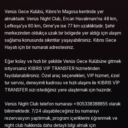
Venüs Gece Kulübü, Kıbrıs’ın Magosa kentinde yer
almaktadır. Venüs Night Club, Ercan Havalimanı’na 48 km,
Lefkoşa’ya 60 km, Girne’ye ise 77 km uzaklıktadır. Şehir
merkezinden oldukça uzak bir bölgede yer aldığı için ulaşım
sağlama konusunda sıkıntılar yaşayabilirsiniz. Kıbrıs Gece
Hayatı için bir numaralı adrestesiniz.
Eğer kolay ve hızlı bir şekilde Venüs Gece Kulübüne gitmek
istiyorsanız KIBRIS VIP TRANSFER hizmetinden
faydalanabilirsiniz. Özel araç seçenekleri, VIP hizmet, özel
tur servisi, deneyimli kadrosu ve hızlı ulaşımı ile KIBRIS VİP
TRANSFER sizi istediğiniz yere ulaştırmak için hazırdır.
Venüs Night Club telefon numarası +905338388855 olarak
bilinmektedir. 7/24 ulaşabileceğiniz bu numarayı
rezervasyon yaptırmak, program içeriklerini öğrenmek ve
night club hakkında daha detaylı bilgi almak için